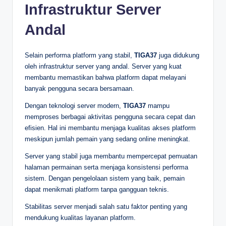
Infrastruktur Server
Andal
Selain performa platform yang stabil,
TIGA37
juga didukung
oleh infrastruktur server yang andal. Server yang kuat
membantu memastikan bahwa platform dapat melayani
banyak pengguna secara bersamaan.
Dengan teknologi server modern,
TIGA37
mampu
memproses berbagai aktivitas pengguna secara cepat dan
efisien. Hal ini membantu menjaga kualitas akses platform
meskipun jumlah pemain yang sedang online meningkat.
Server yang stabil juga membantu mempercepat pemuatan
halaman permainan serta menjaga konsistensi performa
sistem. Dengan pengelolaan sistem yang baik, pemain
dapat menikmati platform tanpa gangguan teknis.
Stabilitas server menjadi salah satu faktor penting yang
mendukung kualitas layanan platform.