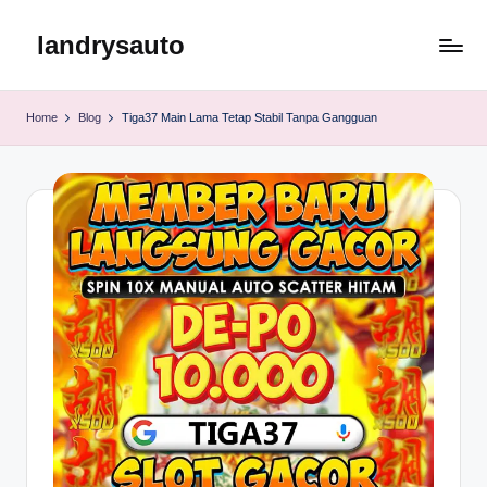
landrysauto
Skip
to
content
Home
Blog
Tiga37 Main Lama Tetap Stabil Tanpa Gangguan