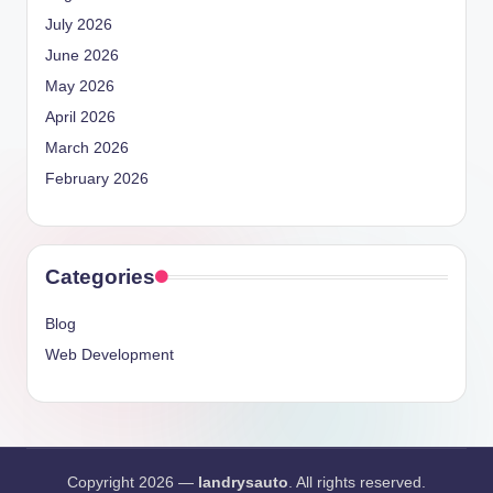
July 2026
June 2026
May 2026
April 2026
March 2026
February 2026
Categories
Blog
Web Development
Copyright 2026 —
landrysauto
. All rights reserved.