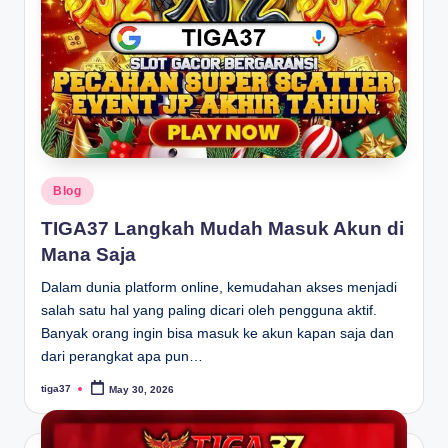
Posted
Blog
in
TIGA37 Langkah Mudah Masuk Akun di
Mana Saja
Dalam dunia platform online, kemudahan akses menjadi
salah satu hal yang paling dicari oleh pengguna aktif.
Banyak orang ingin bisa masuk ke akun kapan saja dan
dari perangkat apa pun…
tiga37
May 30, 2026
Posted
by