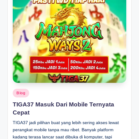
Posted
Blog
in
TIGA37 Masuk Dari Mobile Ternyata
Cepat
TIGA37 jadi pilihan buat yang lebih sering akses lewat
perangkat mobile tanpa mau ribet. Banyak platform
kadang terasa lancar saat dibuka di komputer, tapi