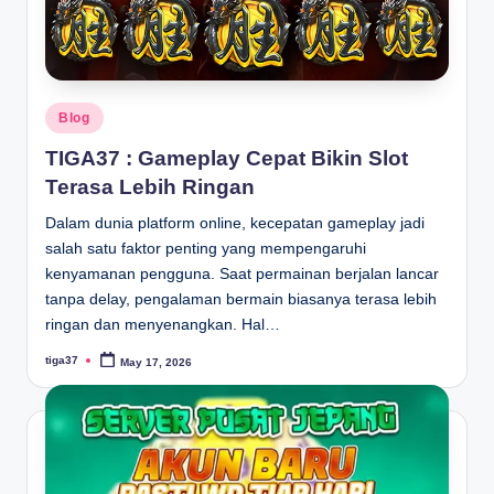
Posted
Blog
in
TIGA37 : Gameplay Cepat Bikin Slot
Terasa Lebih Ringan
Dalam dunia platform online, kecepatan gameplay jadi
salah satu faktor penting yang mempengaruhi
kenyamanan pengguna. Saat permainan berjalan lancar
tanpa delay, pengalaman bermain biasanya terasa lebih
ringan dan menyenangkan. Hal…
tiga37
May 17, 2026
Posted
by