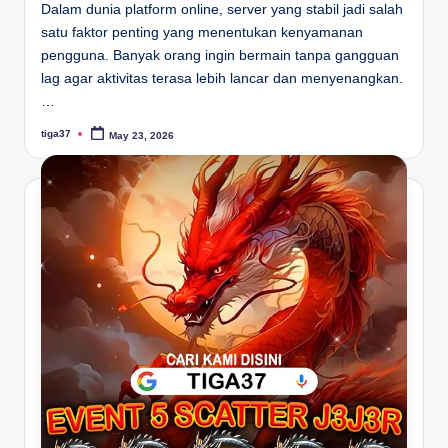
Dalam dunia platform online, server yang stabil jadi salah
satu faktor penting yang menentukan kenyamanan
pengguna. Banyak orang ingin bermain tanpa gangguan
lag agar aktivitas terasa lebih lancar dan menyenangkan.
…
tiga37
May 23, 2026
Posted
by