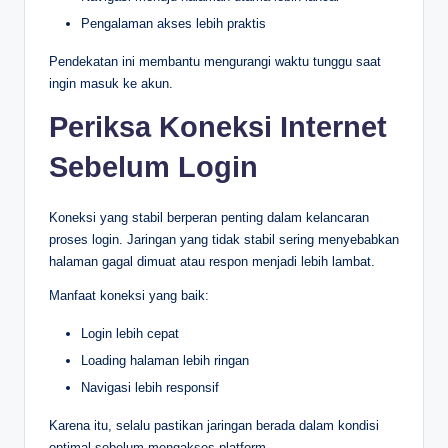
Pengalaman akses lebih praktis
Pendekatan ini membantu mengurangi waktu tunggu saat
ingin masuk ke akun.
Periksa Koneksi Internet
Sebelum Login
Koneksi yang stabil berperan penting dalam kelancaran
proses login. Jaringan yang tidak stabil sering menyebabkan
halaman gagal dimuat atau respon menjadi lebih lambat.
Manfaat koneksi yang baik:
Login lebih cepat
Loading halaman lebih ringan
Navigasi lebih responsif
Karena itu, selalu pastikan jaringan berada dalam kondisi
optimal sebelum mengakses platform.