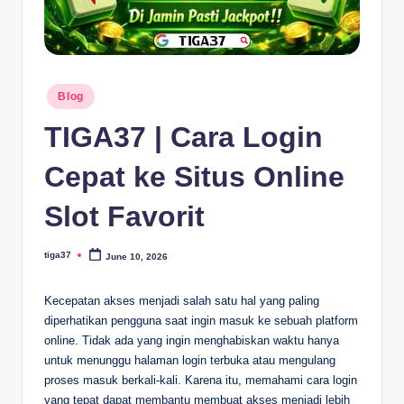
Posted
Blog
in
TIGA37 | Cara Login
Cepat ke Situs Online
Slot Favorit
tiga37
June 10, 2026
Posted
by
Kecepatan akses menjadi salah satu hal yang paling
diperhatikan pengguna saat ingin masuk ke sebuah platform
online. Tidak ada yang ingin menghabiskan waktu hanya
untuk menunggu halaman login terbuka atau mengulang
proses masuk berkali-kali. Karena itu, memahami cara login
yang tepat dapat membantu membuat akses menjadi lebih