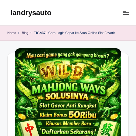
landrysauto
Skip
to
content
Home
Blog
TIGA37 | Cara Login Cepat ke Situs Online Slot Favorit