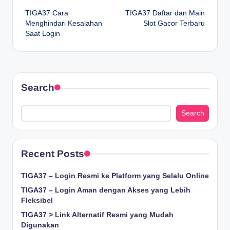
TIGA37 Cara
TIGA37 Daftar dan Main
navigation
Menghindari Kesalahan
Slot Gacor Terbaru
Saat Login
Search
Search
Recent Posts
TIGA37 – Login Resmi ke Platform yang Selalu Online
TIGA37 – Login Aman dengan Akses yang Lebih
Fleksibel
TIGA37 > Link Alternatif Resmi yang Mudah
Digunakan