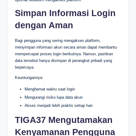
Simpan Informasi Login
dengan Aman
Bagi pengguna yang sering mengakses platform,
menyimpan informasi akun secara aman dapat membantu
mempercepat proses login berikutnya. Namun, pastikan
data tersebut hanya disimpan di perangkat pribadi yang
terpercaya.
Keuntungannya:
Menghemat waktu saat login
Mengurangi risiko lupa data akun
Akses menjadi lebih praktis setiap hari
TIGA37 Mengutamakan
Kenyamanan Pengguna